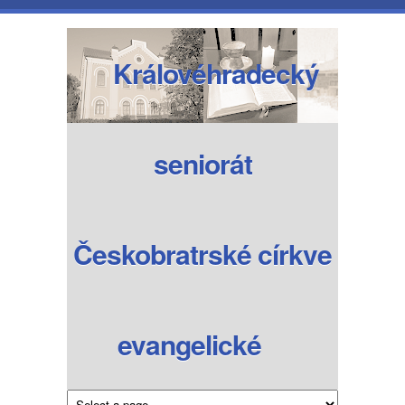
Přejít k hlavnímu obsahu
Královéhradecký
seniorát
Českobratrské církve
evangelické