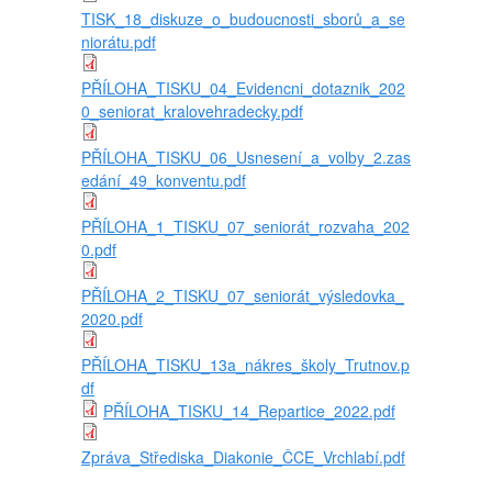
TISK_18_diskuze_o_budoucnosti_sborů_a_se
niorátu.pdf
PŘÍLOHA_TISKU_04_Evidencni_dotaznik_202
0_seniorat_kralovehradecky.pdf
PŘÍLOHA_TISKU_06_Usnesení_a_volby_2.zas
edání_49_konventu.pdf
PŘÍLOHA_1_TISKU_07_seniorát_rozvaha_202
0.pdf
PŘÍLOHA_2_TISKU_07_seniorát_výsledovka_
2020.pdf
PŘÍLOHA_TISKU_13a_nákres_školy_Trutnov.p
df
PŘÍLOHA_TISKU_14_Repartice_2022.pdf
Zpráva_Střediska_Diakonie_ČCE_Vrchlabí.pdf