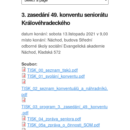
3. zasedání 49. konventu seniorátu
Královéhradeckého
datum konání: sobota 13.listopadu 2021 v 9,00
místo konání: Náchod, budova Střední
odborné školy sociální Evangelická akademie
Náchod, Kladská 572
Soubor:
TISK_00_seznam_tisků.pdf
TISK_01_svolání_konventu.pdf
TISK_02_seznam_konventuálů_a_náhradníků.
pdf
TISK_03_program_3._zasedání_49._konventu
.pdf
TISK_04_zpráva_seniora.pdf
TISK_05a_zpráva_o_činnosti_SOM.pdf