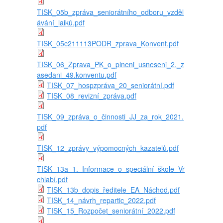
TISK_05b_zpráva_seniorátního_odboru_vzděl
ávání_laiků.pdf
TISK_05c211113PODR_zprava_Konvent.pdf
TISK_06_Zprava_PK_o_plneni_usneseni_2._z
asedani_49.konventu.pdf
TISK_07_hospzpráva_20_seniorátní.pdf
TISK_08_revizní_zpráva.pdf
TISK_09_zpráva_o_činnosti_JJ_za_rok_2021.
pdf
TISK_12_zprávy_výpomocných_kazatelů.pdf
TISK_13a_1._Informace_o_speciální_škole_Vr
chlabí.pdf
TISK_13b_dopis_ředitele_EA_Náchod.pdf
TISK_14_návrh_repartic_2022.pdf
TISK_15_Rozpočet_seniorátní_2022.pdf