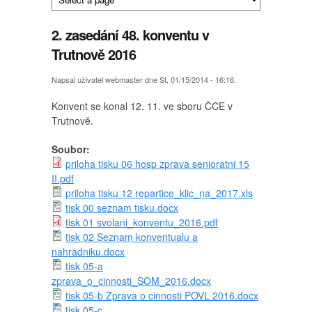
2. zasedání 48. konventu v
Trutnově 2016
Napsal uživatel
webmaster
dne St, 01/15/2014 - 16:16.
Konvent se konal 12. 11. ve sboru ČCE v
Trutnově.
Soubor:
priloha tisku 06 hosp zprava senioratni 15
II.pdf
priloha tisku 12 repartice_klic_na_2017.xls
tisk 00 seznam tisku.docx
tisk 01 svolani_konventu_2016.pdf
tisk 02 Seznam konventualu a
nahradniku.docx
tisk 05-a
zprava_o_cinnosti_SOM_2016.docx
tisk 05-b Zprava o cinnosti POVL 2016.docx
tisk 05-c