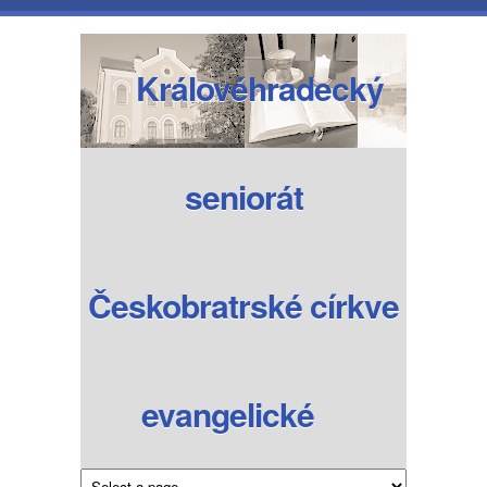
Přejít k hlavnímu obsahu
Královéhradecký
seniorát
Českobratrské církve
evangelické