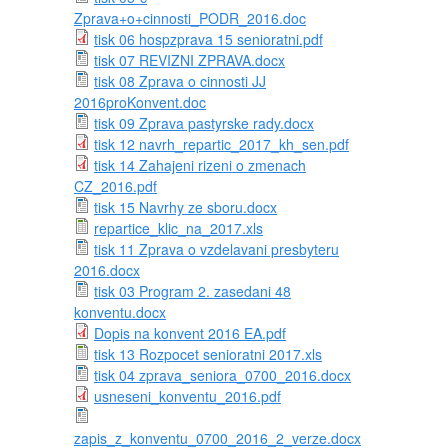
Zprava+o+cinnosti_PODR_2016.doc
tisk 06 hospzprava 15 senioratni.pdf
tisk 07 REVIZNI ZPRAVA.docx
tisk 08 Zprava o cinnosti JJ
2016proKonvent.doc
tisk 09 Zprava pastyrske rady.docx
tisk 12 navrh_repartic_2017_kh_sen.pdf
tisk 14 Zahajeni rizeni o zmenach
CZ_2016.pdf
tisk 15 Navrhy ze sboru.docx
repartice_klic_na_2017.xls
tisk 11 Zprava o vzdelavani presbyteru
2016.docx
tisk 03 Program 2. zasedani 48
konventu.docx
Dopis na konvent 2016 EA.pdf
tisk 13 Rozpocet senioratni 2017.xls
tisk 04 zprava_seniora_0700_2016.docx
usneseni_konventu_2016.pdf
zapis_z_konventu_0700_2016_2_verze.docx