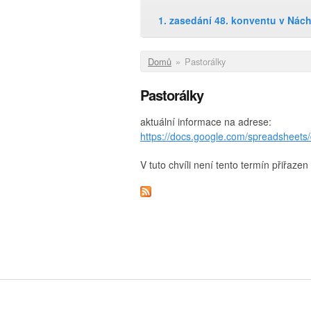
1. zasedání 48. konventu v Nác
Jste zde
Domů
»
Pastorálky
Pastorálky
aktuální informace na adrese:
https://docs.google.com/spreadshe
V tuto chvíli není tento termín přiřaz