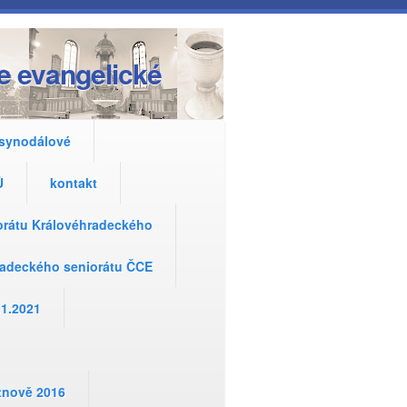
e evangelické
 synodálové
Ů
kontakt
iorátu Královéhradeckého
hradeckého seniorátu ČCE
.1.2021
utnově 2016