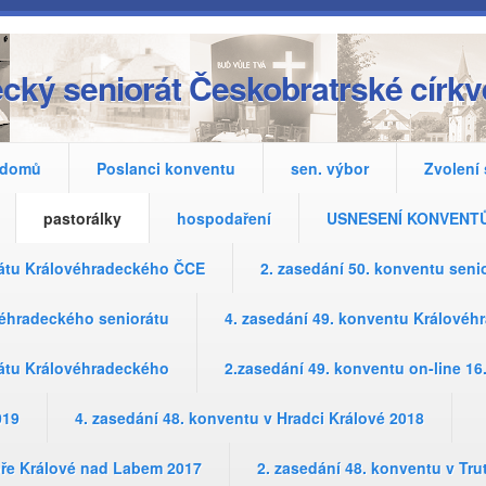
cký seniorát Českobratrské církv
domů
Poslanci konventu
sen. výbor
Zvolení
pastorálky
hospodaření
USNESENÍ KONVENT
rátu Královéhradeckého ČCE
2. zasedání 50. konventu sen
véhradeckého seniorátu
4. zasedání 49. konventu Králové
rátu Královéhradeckého
2.zasedání 49. konventu on-line 16
019
4. zasedání 48. konventu v Hradci Králové 2018
oře Králové nad Labem 2017
2. zasedání 48. konventu v Tr