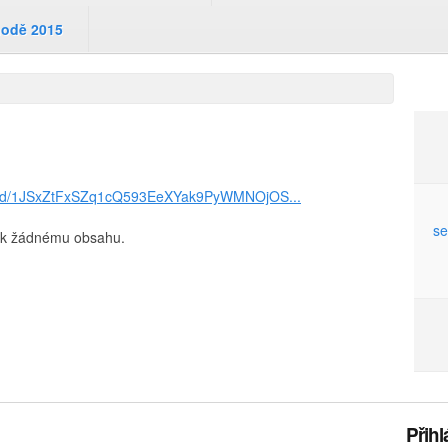
hodě 2015
ets/d/1JSxZtFxSZq1cQ593EeXYak9PyWMNOjOS...
se
en k žádnému obsahu.
Přihl