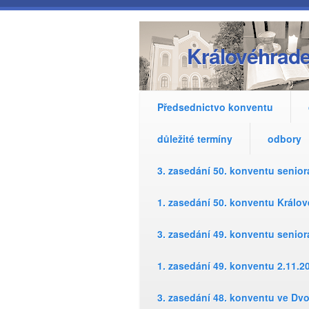
Přejít k hlavnímu obsahu
Královéhrade
Předsednictvo konventu
důležité termíny
odbory
3. zasedání 50. konventu senio
1. zasedání 50. konventu Králo
3. zasedání 49. konventu senio
1. zasedání 49. konventu 2.11.2
3. zasedání 48. konventu ve Dv