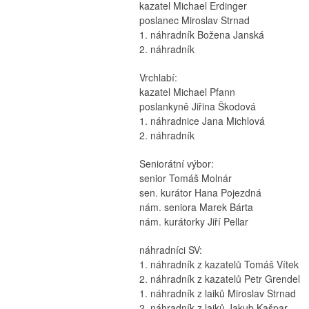
kazatel Michael Erdinger
poslanec Miroslav Strnad
1. náhradník Božena Janská
2. náhradník
Vrchlabí:
kazatel Michael Pfann
poslankyně Jiřina Škodová
1. náhradnice Jana Michlová
2. náhradník
Seniorátní výbor:
senior Tomáš Molnár
sen. kurátor Hana Pojezdná
nám. seniora Marek Bárta
nám. kurátorky Jiří Pellar
náhradníci SV:
1. náhradník z kazatelů Tomáš Vítek
2. náhradník z kazatelů Petr Grendel
1. náhradník z laiků Miroslav Strnad
2. náhradník z laiků Jakub Kašpar