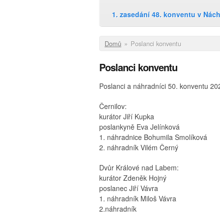
1. zasedání 48. konventu v Nác
Jste zde
Domů
»
Poslanci konventu
Poslanci konventu
Poslanci a náhradníci 50. konventu 20
Černilov:
kurátor Jiří Kupka
poslankyně Eva Jelínková
1. náhradnice Bohumila Smolíková
2. náhradník Vilém Černý
Dvůr Králové nad Labem:
kurátor Zdeněk Hojný
poslanec Jiří Vávra
1. náhradník Miloš Vávra
2.náhradník