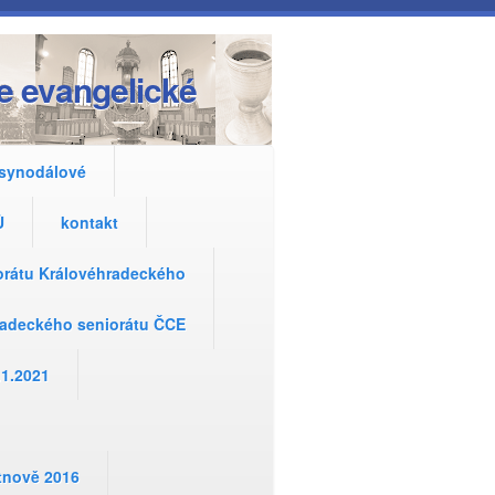
e evangelické
 synodálové
Ů
kontakt
iorátu Královéhradeckého
hradeckého seniorátu ČCE
.1.2021
utnově 2016