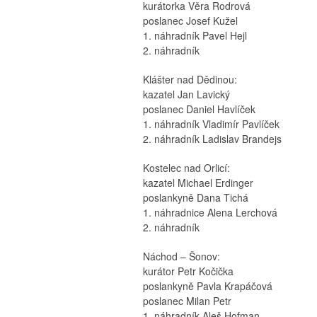
kurátorka Věra Rodrová
poslanec Josef Kužel
1. náhradník Pavel Hejl
2. náhradník
Klášter nad Dědinou:
kazatel Jan Lavický
poslanec Daniel Havlíček
1. náhradník Vladimír Pavlíček
2. náhradník Ladislav Brandejs
Kostelec nad Orlicí:
kazatel Michael Erdinger
poslankyně Dana Tichá
1. náhradnice Alena Lerchová
2. náhradník
Náchod – Šonov:
kurátor Petr Kočička
poslankyně Pavla Krapáčová
poslanec Milan Petr
1. náhradník Aleš Hofman