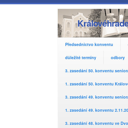
Přejít k hlavnímu obsahu
Královéhrade
Předsednictvo konventu
důležité termíny
odbory
3. zasedání 50. konventu senio
1. zasedání 50. konventu Králo
3. zasedání 49. konventu senio
1. zasedání 49. konventu 2.11.2
3. zasedání 48. konventu ve Dv