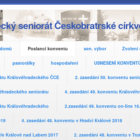
cký seniorát Českobratrské církv
domů
Poslanci konventu
sen. výbor
Zvolení
pastorálky
hospodaření
USNESENÍ KONVENT
rátu Královéhradeckého ČCE
2. zasedání 50. konventu sen
véhradeckého seniorátu
4. zasedání 49. konventu Králové
rátu Královéhradeckého
2.zasedání 49. konventu on-line 16
019
4. zasedání 48. konventu v Hradci Králové 2018
oře Králové nad Labem 2017
2. zasedání 48. konventu v Tr