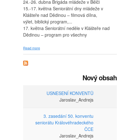
24.-26. dubna Brigáda mládeže v Bělči
15.-17. května Seniorátní dny mládeže v
Klášteře nad Dědinou – filmová dílna,
výlet, biblický program,...
17. května Seniorátní neděle v Klášteře nad
Dědinou – program pro všechny
about Termínovníky 2020
Read more
Nový obsah
USNESENÍ KONVENTŮ
Jaroslav_Andrejs
3. zasedání 50. konventu
seniorátu Královéhradeckého
ČCE
Jaroslav_Andrejs