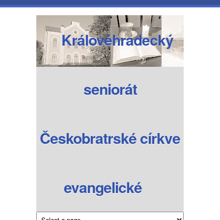
Přejít k hlavnímu obsahu
Královéhradecký
seniorát
Českobratrské církve
evangelické